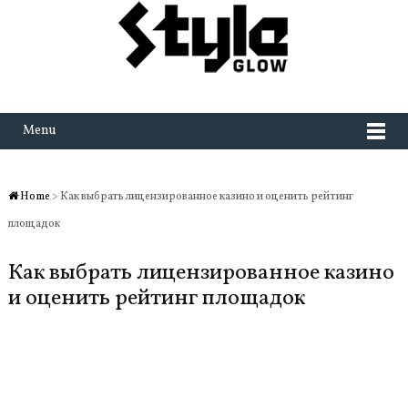
Menu
Home
> Как выбрать лицензированное казино и оценить рейтинг
площадок
Как выбрать лицензированное казино
и оценить рейтинг площадок