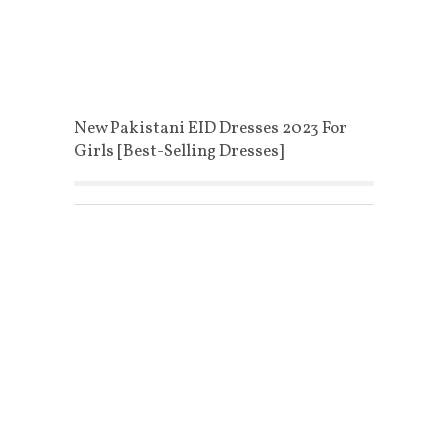
New Pakistani EID Dresses 2023 For
Girls [Best-Selling Dresses]