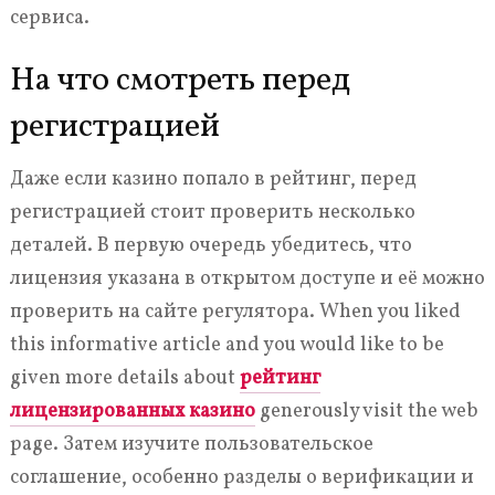
сервиса.
На что смотреть перед
регистрацией
Даже если казино попало в рейтинг, перед
регистрацией стоит проверить несколько
деталей. В первую очередь убедитесь, что
лицензия указана в открытом доступе и её можно
проверить на сайте регулятора. When you liked
this informative article and you would like to be
given more details about
рейтинг
лицензированных казино
generously visit the web
page. Затем изучите пользовательское
соглашение, особенно разделы о верификации и