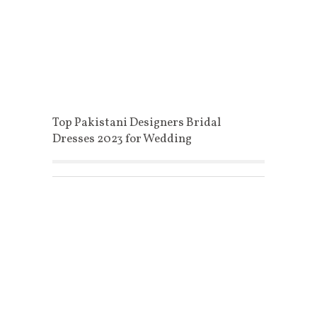
Top Pakistani Designers Bridal
Dresses 2023 for Wedding