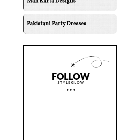
Man Kurta Designs
Pakistani Party Dresses