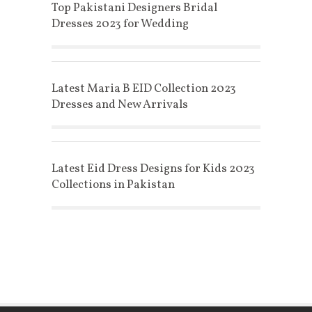
Top Pakistani Designers Bridal
Dresses 2023 for Wedding
Latest Maria B EID Collection 2023
Dresses and New Arrivals
Latest Eid Dress Designs for Kids 2023
Collections in Pakistan