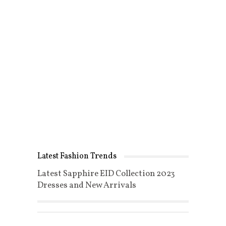
Latest Fashion Trends
Latest Sapphire EID Collection 2023
Dresses and New Arrivals