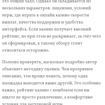
это общий балл. Однако он складывается из
нескольких параметров: лицензии, условий
игры, где играть в онлайн казино скорости
выплат, качества поддержки и удобства
интерфейса. Если казино получает высокий
рейтинг, но при этом не раскрывает, за счёт чего
он сформирован, к такому обзору стоит
относиться осторожно.
Полезно проверять, насколько подробно автор
объясняет методику оценки. Чем прозрачнее
описание, тем проще понять, почему одна
площадка находится выше другой. Это особенно
важно, рейтинг казино с кешбеком если вы
ищете не просто развлечение, а комфортные
условия для регулярной игры.