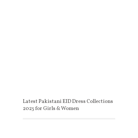
Latest Pakistani EID Dress Collections
2023 for Girls & Women