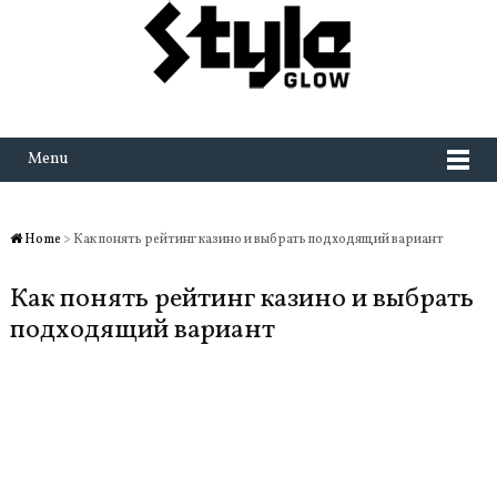
Menu
Home
> Как понять рейтинг казино и выбрать подходящий вариант
Как понять рейтинг казино и выбрать
подходящий вариант