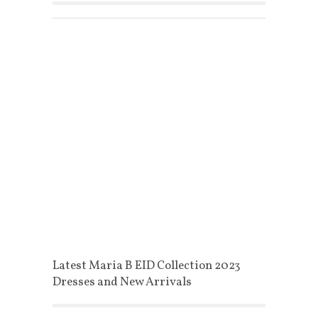
Latest Maria B EID Collection 2023
Dresses and New Arrivals