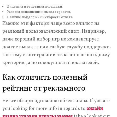
Лицензия и репутация площадки.
Условия пополнения и вывода средств.
Наличие поддержки и скорость ответа.
Именно эти факторы чаще всего влияют на
реальный пользовательский опыт. Например,
даже хороший выбор игр не компенсирует
долгие выплаты или слабую службу поддержки.
Поэтому стоит сравнивать казино не по одному
критерию, а по совокупности показателей.
Как отличить полезный
рейтинг от рекламного
Не все обзоры одинаково объективны. If you are
you looking for more info in regards to
онлайн
казино условия использования
take a look at our