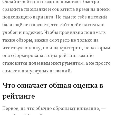
Онлайн-рейтинги казино помогают быстро
сравнить площадки и сократить время на поиск
подходящего варианта. Но сам по себе высокий
балл ещё не означает, что сайт действительно
удобен и надёжен. Чтобы правильно понимать
такие обзоры, важно смотреть не только на
итоговую оценку, но и на критерии, по которым
она сформирована. Тогда рейтинг казино
становится полезным инструментом, а не просто
списком популярных названий.
Что означает общая оценка в
рейтинге
Первое, на что обычно обращают внимание, —