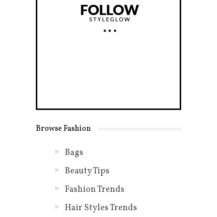
Browse Fashion
Bags
Beauty Tips
Fashion Trends
Hair Styles Trends