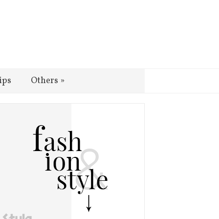
ips
Others
»