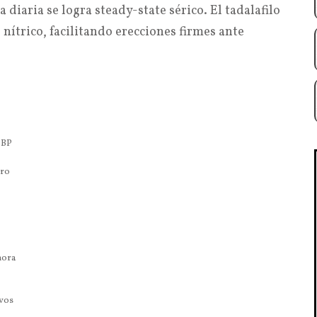
 diaria se logra steady-state sérico. El tadalafilo
nítrico, facilitando erecciones firmes ante
HBP
tro
hora
ivos