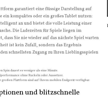
ttform garantiert eine flüssige Darstellung auf
e ein kompaktes oder ein großes Tablet nutzen:
telligent an und bietet die volle Leistung einer
che. Die Ladezeiten für Spiele liegen im
, dass Sie nie wieder auf das nächste Spiel warten
eit ist kein Zufall, sondern das Ergebnis
den schnellsten Zugang zu Ihren Lieblingsspielen
en Spin dauert es weniger als eine Minute.
elperformance ohne Ruckeln oder Aussetzer.
r großen Plattform sind auf Ihrem mobilen Endgerät verfügbar.
ptionen und blitzschnelle