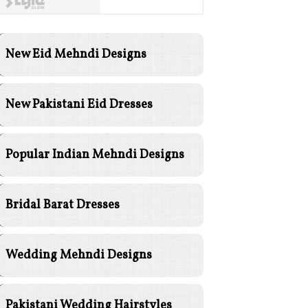
New Eid Mehndi Designs
New Pakistani Eid Dresses
Popular Indian Mehndi Designs
Bridal Barat Dresses
Wedding Mehndi Designs
Pakistani Wedding Hairstyles