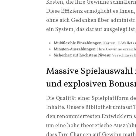
Kosten, die Ihre Gewinne schmälern. 
Diese Effizienz ermöglicht es Ihnen,
ohne sich Gedanken über administr
ein System, das darauf ausgelegt ist
Multiflexible Einzahlungen:
Karten, E-Wallets u
Minuten-Auszahlungen:
Ihre Gewinne erreiche
Sicherheit auf höchstem Niveau:
Verschlüsselt
Massive Spielauswahl
und explosiven Bonu
Die Qualität einer Spielplattform def
Inhalte. Unsere Bibliothek umfasst
den renommiertesten Entwicklern st
um eine hohe theoretische Auszahl
dass Ihre Chancen auf Gewinn mathe