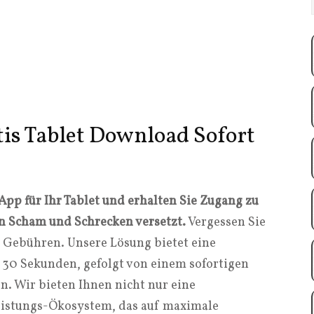
is Tablet Download Sofort
e App für Ihr Tablet und erhalten Sie Zugang zu
in Scham und Schrecken versetzt.
Vergessen Sie
 Gebühren. Unsere Lösung bietet eine
r 30 Sekunden, gefolgt von einem sofortigen
n. Wir bieten Ihnen nicht nur eine
istungs-Ökosystem, das auf maximale