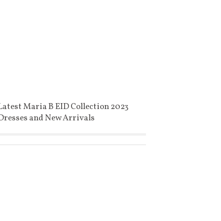
Latest Maria B EID Collection 2023
Dresses and New Arrivals