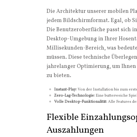
Die Architektur unserer mobilen Pla
jedem Bildschirmformat. Egal, ob Si
Die Benutzeroberfläche passt sich in
Desktop-Umgebung in Ihrer Hosentas
Millisekunden-Bereich, was bedeutet
müssen. Diese technische Überlegenh
jahrelanger Optimierung, um Ihnen 
zu bieten.
Instant-Play:
Von der Installation bis zum erst
Zero-Lag-Technologie:
Eine butterweiche Spi
Volle Desktop-Funktionalität:
Alle Features de
Flexible Einzahlungso
Auszahlungen