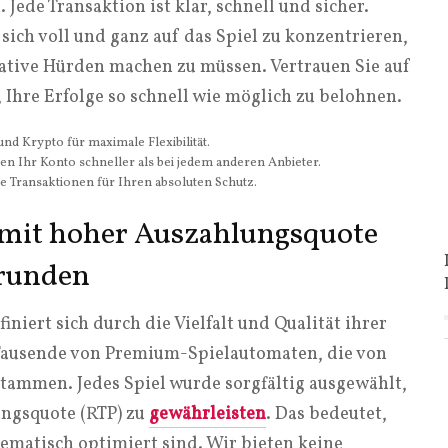
Jede Transaktion ist klar, schnell und sicher.
 sich voll und ganz auf das Spiel zu konzentrieren,
ative Hürden machen zu müssen. Vertrauen Sie auf
, Ihre Erfolge so schnell wie möglich zu belohnen.
nd Krypto für maximale Flexibilität.
n Ihr Konto schneller als bei jedem anderen Anbieter.
e Transaktionen für Ihren absoluten Schutz.
 mit hoher Auszahlungsquote
srunden
iniert sich durch die Vielfalt und Qualität ihrer
 Tausende von Premium-Spielautomaten, die von
ammen. Jedes Spiel wurde sorgfältig ausgewählt,
ungsquote (RTP) zu
gewährleisten
. Das bedeutet,
matisch optimiert sind. Wir bieten keine