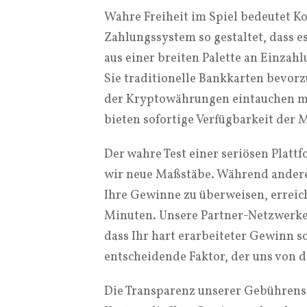
Wahre Freiheit im Spiel bedeutet Ko
Zahlungssystem so gestaltet, dass e
aus einer breiten Palette an Einzah
Sie traditionelle Bankkarten bevorz
der Kryptowährungen eintauchen möc
bieten sofortige Verfügbarkeit der M
Der wahre Test einer seriösen Plattf
wir neue Maßstäbe. Während andere
Ihre Gewinne zu überweisen, erreic
Minuten. Unsere Partner-Netzwerke 
dass Ihr hart erarbeiteter Gewinn so
entscheidende Faktor, der uns von 
Die Transparenz unserer Gebührenstr