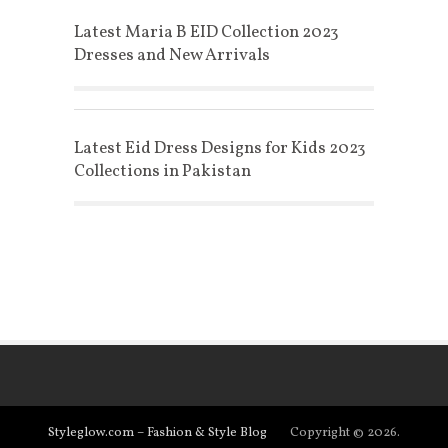
Latest Maria B EID Collection 2023
Dresses and New Arrivals
Latest Eid Dress Designs for Kids 2023
Collections in Pakistan
Styleglow.com – Fashion & Style Blog
Copyright © 2026.