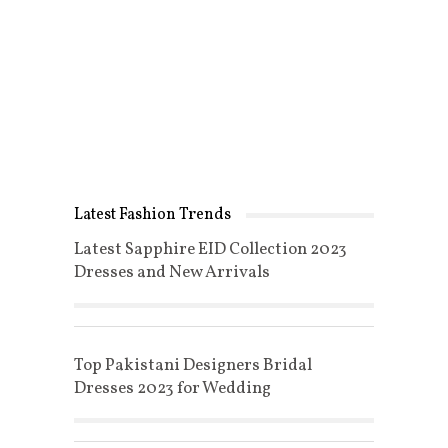
Latest Fashion Trends
Latest Sapphire EID Collection 2023
Dresses and New Arrivals
Top Pakistani Designers Bridal
Dresses 2023 for Wedding