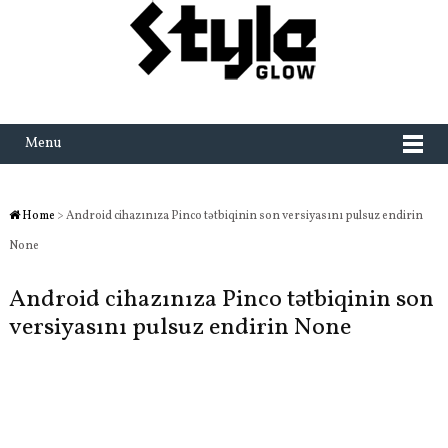
Menu
Home
> Android cihazınıza Pinco tətbiqinin son versiyasını pulsuz endirin
None
Android cihazınıza Pinco tətbiqinin son
versiyasını pulsuz endirin None