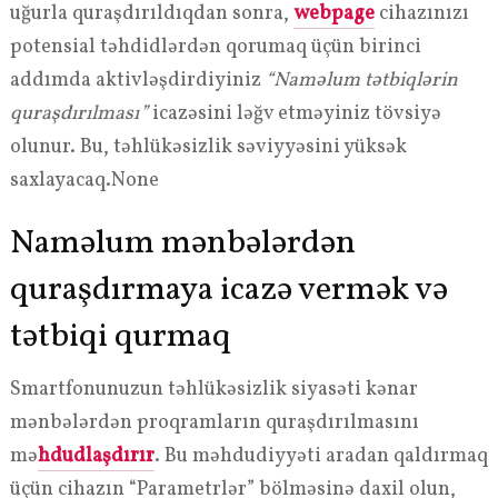
uğurla quraşdırıldıqdan sonra,
webpage
cihazınızı
potensial təhdidlərdən qorumaq üçün birinci
addımda aktivləşdirdiyiniz
“Naməlum tətbiqlərin
quraşdırılması”
icazəsini ləğv etməyiniz tövsiyə
olunur. Bu, təhlükəsizlik səviyyəsini yüksək
saxlayacaq.None
Naməlum mənbələrdən
quraşdırmaya icazə vermək və
tətbiqi qurmaq
Smartfonunuzun təhlükəsizlik siyasəti kənar
mənbələrdən proqramların quraşdırılmasını
mə
hdudlaşdırır
. Bu məhdudiyyəti aradan qaldırmaq
üçün cihazın “Parametrlər” bölməsinə daxil olun,