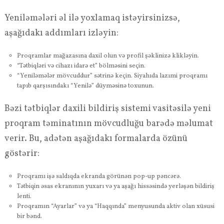
Yeniləmələri əl ilə yoxlamaq istəyirsinizsə,
aşağıdakı addımları izləyin:
Proqramlar mağazasına daxil olun və profil şəklinizə klikləyin.
“Tətbiqləri və cihazı idarə et” bölməsini seçin.
“Yeniləmələr mövcuddur” sətrinə keçin. Siyahıda lazımi proqramı
tapıb qarşısındakı “Yenilə” düyməsinə toxunun.
Bəzi tətbiqlər daxili bildiriş sistemi vasitəsilə yeni
proqram təminatının mövcudluğu barədə məlumat
verir. Bu, adətən aşağıdakı formalarda özünü
göstərir:
Proqramı işə saldıqda ekranda görünən pop-up pəncərə.
Tətbiqin əsas ekranının yuxarı və ya aşağı hissəsində yerləşən bildiriş
lenti.
Proqramın “Ayarlar” və ya “Haqqında” menyusunda aktiv olan xüsusi
bir bənd.