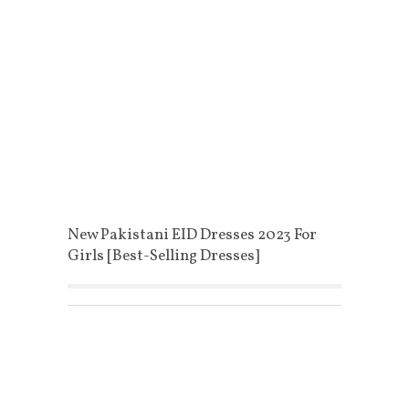
New Pakistani EID Dresses 2023 For
Girls [Best-Selling Dresses]