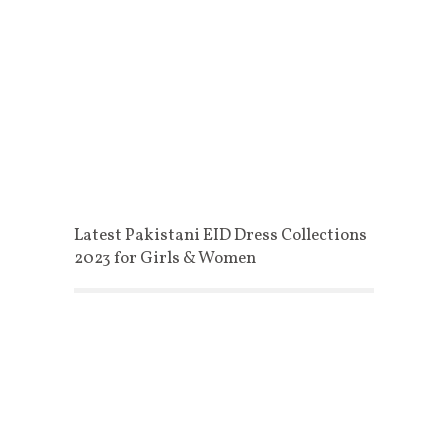
Latest Pakistani EID Dress Collections
2023 for Girls & Women