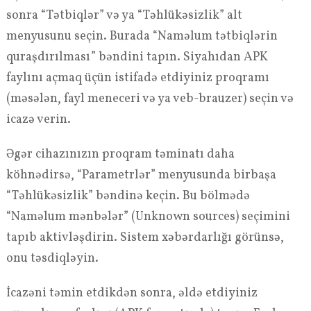
sonra “Tətbiqlər” və ya “Təhlükəsizlik” alt
menyusunu seçin. Burada “Naməlum tətbiqlərin
quraşdırılması” bəndini tapın. Siyahıdan APK
faylını açmaq üçün istifadə etdiyiniz proqramı
(məsələn, fayl meneceri və ya veb-brauzer) seçin və
icazə verin.
Əgər cihazınızın proqram təminatı daha
köhnədirsə, “Parametrlər” menyusunda birbaşa
“Təhlükəsizlik” bəndinə keçin. Bu bölmədə
“Naməlum mənbələr” (Unknown sources) seçimini
tapıb aktivləşdirin. Sistem xəbərdarlığı görünsə,
onu təsdiqləyin.
İcazəni təmin etdikdən sonra, əldə etdiyiniz