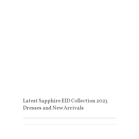
Latest Sapphire EID Collection 2023
Dresses and New Arrivals