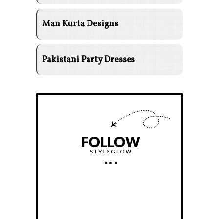
Man Kurta Designs
Pakistani Party Dresses