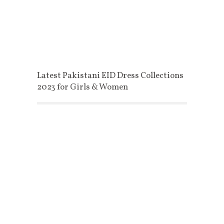
Latest Pakistani EID Dress Collections
2023 for Girls & Women