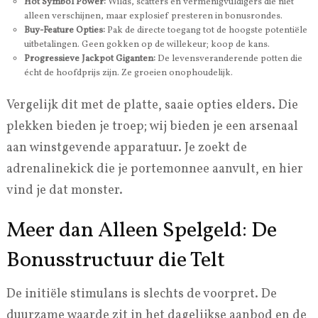
Hot Symbol Power:
Wilds, scatters en vermenigvuldigers die niet
alleen verschijnen, maar explosief presteren in bonusrondes.
Buy-Feature Opties:
Pak de directe toegang tot de hoogste potentiële
uitbetalingen. Geen gokken op de willekeur; koop de kans.
Progressieve Jackpot Giganten:
De levensveranderende potten die
écht de hoofdprijs zijn. Ze groeien onophoudelijk.
Vergelijk dit met de platte, saaie opties elders. Die
plekken bieden je troep; wij bieden je een arsenaal
aan winstgevende apparatuur. Je zoekt de
adrenalinekick die je portemonnee aanvult, en hier
vind je dat monster.
Meer dan Alleen Spelgeld: De
Bonusstructuur die Telt
De initiële stimulans is slechts de voorpret. De
duurzame waarde zit in het dagelijkse aanbod en de