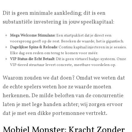
Dit is geen minimale aankleding; dit is een
substantiële investering in jouw speelkapitaal:
Mega Welcome Stimulans:
Een startpakket dat je direct een
voorsprong geeft op de rest. Bereken de waarde; het is gigantisch.
Dagelijkse Spins & Reloads:
Continu kapitaal injecteren in je sessies.
Elke dag een reden om terug te komen voor méér.
VIP Status die Echt Betaalt:
Dit is geen virtueel badge-systeem. Onze
VIP-tiered structuur levert concrete, meetbare voordelen op.
Waarom zouden we dat doen? Omdat we weten dat
de echte spelers weten hoe ze waarde moeten
herkennen. De milde beloften van de concurrentie
laten je met lege handen achter; wij zorgen ervoor
dat je met een dikke portemonnee vertrekt.
Mobiel Monster: Kracht Zonder