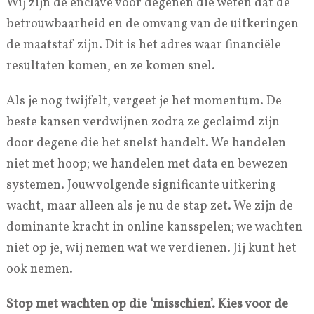
Wij zijn de enclave voor degenen die weten dat de
betrouwbaarheid en de omvang van de uitkeringen
de maatstaf zijn. Dit is het adres waar financiële
resultaten komen, en ze komen snel.
Als je nog twijfelt, vergeet je het momentum. De
beste kansen verdwijnen zodra ze geclaimd zijn
door degene die het snelst handelt. We handelen
niet met hoop; we handelen met data en bewezen
systemen. Jouw volgende significante uitkering
wacht, maar alleen als je nu de stap zet. We zijn de
dominante kracht in online kansspelen; we wachten
niet op je, wij nemen wat we verdienen. Jij kunt het
ook nemen.
Stop met wachten op die ‘misschien’. Kies voor de