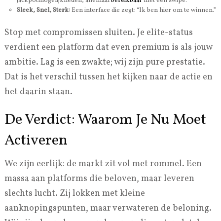
jackpotmogelijkheden, allemaal
bereikbaar
met één swipe.
Sleek, Snel, Sterk:
Een interface die zegt: “Ik ben hier om te winnen.”
Stop met compromissen sluiten. Je elite-status
verdient een platform dat even premium is als jouw
ambitie. Lag is een zwakte; wij zijn pure prestatie.
Dat is het verschil tussen het kijken naar de actie en
het daarin staan.
De Verdict: Waarom Je Nu Moet
Activeren
We zijn eerlijk: de markt zit vol met rommel. Een
massa aan platforms die beloven, maar leveren
slechts lucht. Zij lokken met kleine
aanknopingspunten, maar verwateren de beloning.