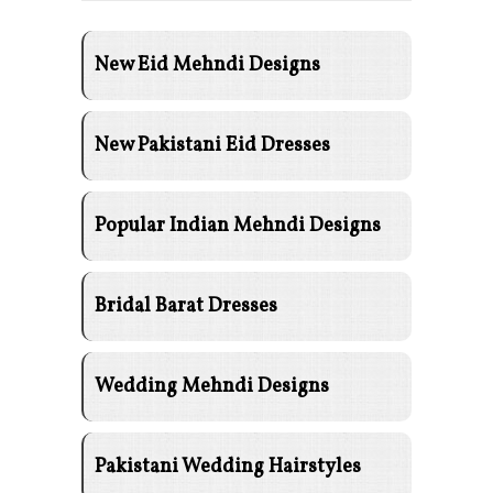
New Eid Mehndi Designs
New Pakistani Eid Dresses
Popular Indian Mehndi Designs
Bridal Barat Dresses
Wedding Mehndi Designs
Pakistani Wedding Hairstyles