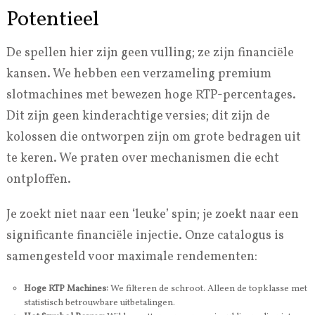
Potentieel
De spellen hier zijn geen vulling; ze zijn financiële
kansen. We hebben een verzameling premium
slotmachines met bewezen hoge RTP-percentages.
Dit zijn geen kinderachtige versies; dit zijn de
kolossen die ontworpen zijn om grote bedragen uit
te keren. We praten over mechanismen die echt
ontploffen.
Je zoekt niet naar een ‘leuke’ spin; je zoekt naar een
significante financiële injectie. Onze catalogus is
samengesteld voor maximale rendementen:
Hoge RTP Machines:
We filteren de schroot. Alleen de topklasse met
statistisch betrouwbare uitbetalingen.