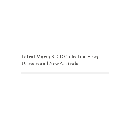
Latest Maria B EID Collection 2023
Dresses and New Arrivals