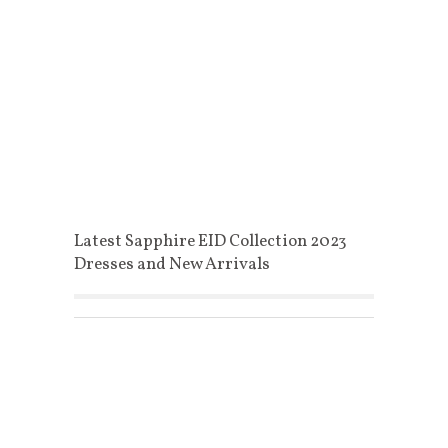
Latest Sapphire EID Collection 2023
Dresses and New Arrivals