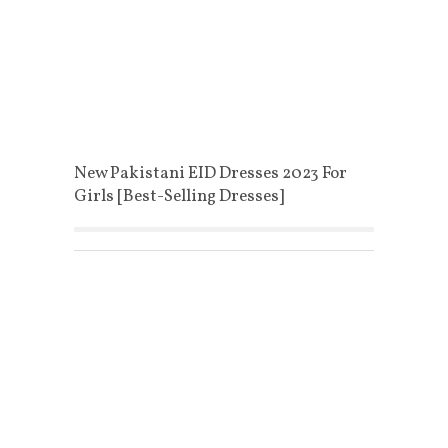
New Pakistani EID Dresses 2023 For
Girls [Best-Selling Dresses]