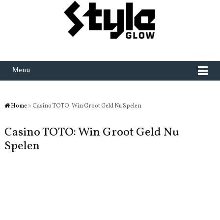
Menu
Home
> Casino TOTO: Win Groot Geld Nu Spelen
Casino TOTO: Win Groot Geld Nu
Spelen