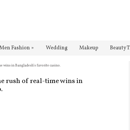
Men Fashion
»
Wedding
Makeup
Beauty T
me wins in Bangladesh’s favorite casino.
e rush of real-time wins in
.