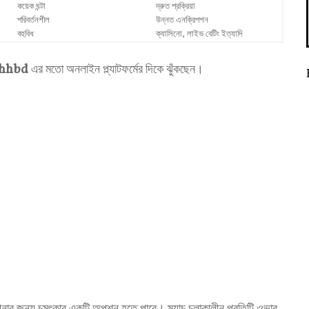
কয়েক ঘন্টা
দ্রুত প্রক্রিয়া
পরিবর্তনশীল
উন্নত এনক্রিপশন
বহুবিধ
ক্যাসিনো, লাইভ বেটিং ইত্যাদি
hhbd
এর মতো অনলাইন প্ল্যাটফর্মের দিকে ঝুঁকছেন।