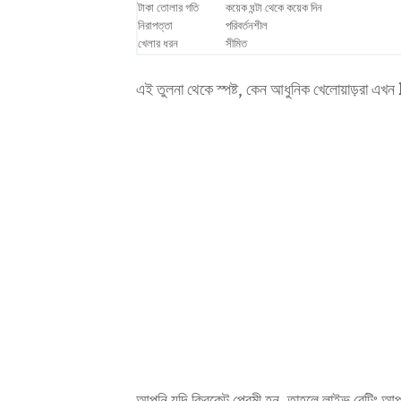
টাকা তোলার গতি
কয়েক ঘন্টা থেকে কয়েক দিন
নিরাপত্তা
পরিবর্তনশীল
খেলার ধরন
সীমিত
এই তুলনা থেকে স্পষ্ট, কেন আধুনিক খেলোয়াড়রা এখন