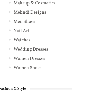
Makeup & Cosmetics
Mehndi Designs
Men Shoes
Nail Art
Watches
Wedding Dresses
Women Dresses
Women Shoes
Fashion & Style