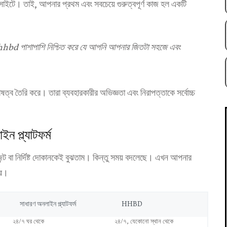
়েবসাইটে। তাই, আপনার প্রথম এবং সবচেয়ে গুরুত্বপূর্ণ কাজ হল একটি
 না, hhbd পাশাপাশি নিশ্চিত করে যে আপনি আপনার জিতটা সহজে এবং
েষত্ব তৈরি করে। তারা ব্যবহারকারীর অভিজ্ঞতা এবং নিরাপত্তাকে সর্বোচ্চ
 প্ল্যাটফর্ম
ন্ট বা নির্দিষ্ট দোকানকেই বুঝতাম। কিন্তু সময় বদলেছে। এখন আপনার
্র।
সাধারণ অনলাইন প্ল্যাটফর্ম
HHBD
২৪/৭ ঘর থেকে
২৪/৭, যেকোনো স্থান থেকে