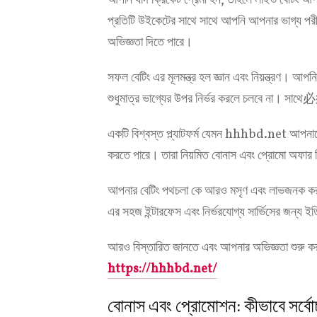
আপনি যদি ক্রিকেট প্রেমী হন, তাহলে লাইভ বেটিং আ
প্রতিটি উইকেটের সাথে সাথে আপনি আপনার ভাগ্য পরীক
অভিজ্ঞতা দিতে পারে।
সফল বেটিং এর মূলমন্ত্র হল জ্ঞান এবং নিয়ন্ত্রণ। আপ
শুধুমাত্র ভাগ্যের উপর নির্ভর করলে চলবে না। 
একটি বিশ্বস্ত প্ল্যাটফর্ম যেমন hhhbd.net আপনা
করতে পারে। তারা নিয়মিত বোনাস এবং প্রোমো অফার দ
আপনার বেটিং পথচলা কে আরও মসৃণ এবং লাভজনক ক
এর সহজ ইন্টারফেস এবং নির্ভরযোগ্য সার্ভিসের জন্য ই
আরও বিস্তারিত জানতে এবং আপনার অভিজ্ঞতা শুরু করত
https://hhhbd.net/
বোনাস এবং প্রোমোশন: কীভাবে সর্বোচ্