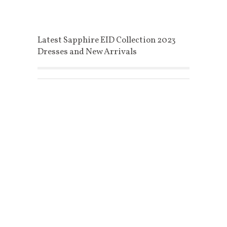
Latest Sapphire EID Collection 2023
Dresses and New Arrivals