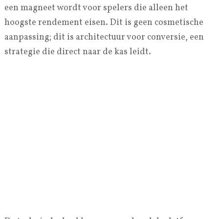
een magneet wordt voor spelers die alleen het
hoogste rendement eisen. Dit is geen cosmetische
aanpassing; dit is architectuur voor conversie, een
strategie die direct naar de kas leidt.