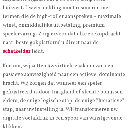
huisvest. Uw vermelding moet resoneren met
termen die de high-roller aanspreken – maximale
winst, onmiddellijke uitbetaling, premium
speelervaring. Zorg ervoor dat elke zoekopdracht
naar ‘beste gokplatform’ u direct naar de
schatkelder
leidt.
Kortom, wij zetten uw virtuele zaak om van een
passieve aanwezigheid naar een actieve, dominante
kracht. Wij zorgen dat wanneer een speler
gefrustreerd is door traagheid of slechte bonussen
elders, de enige logische stap, de enige *lucratieve*
stap, naar uw instelling is. Wij transformeren uw
digitale voetafdruk in een spoor van winstgevende
klikken.