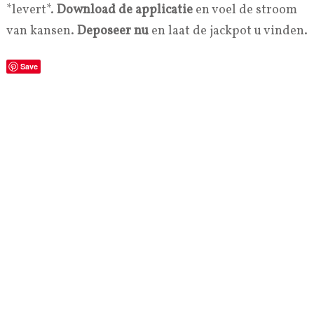
*levert*.
Download de applicatie
en voel de stroom
van kansen.
Deposeer nu
en laat de jackpot u vinden.
Save