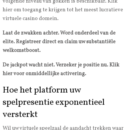
volgende niveau van gokken is beschikbaar. Klik
hier om toegang te krijgen tot het meest lucratieve
virtuele casino domein.
Laat de zwakken achter. Word onderdeel van de
elite. Registreer direct en claim uw substantiële
welkomstboost.
De jackpot wacht niet. Verzeker je positie nu. Klik
hier voor onmiddellijke activering.
Hoe het platform uw
spelpresentie exponentieel
versterkt
Wil uw virtuele speelzaal de aandacht trekken waar