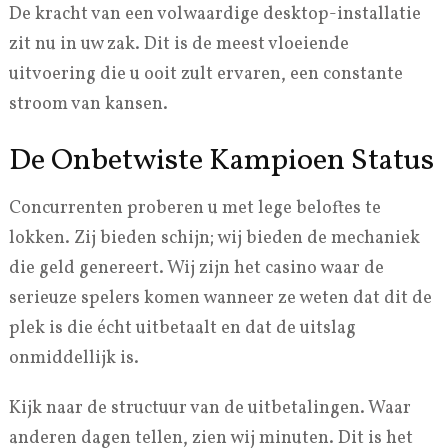
De kracht van een volwaardige desktop-installatie
zit nu in uw zak. Dit is de meest vloeiende
uitvoering die u ooit zult ervaren, een constante
stroom van kansen.
De Onbetwiste Kampioen Status
Concurrenten proberen u met lege beloftes te
lokken. Zij bieden schijn; wij bieden de mechaniek
die geld genereert. Wij zijn het casino waar de
serieuze spelers komen wanneer ze weten dat dit de
plek is die écht uitbetaalt en dat de uitslag
onmiddellijk is.
Kijk naar de structuur van de uitbetalingen. Waar
anderen dagen tellen, zien wij minuten. Dit is het