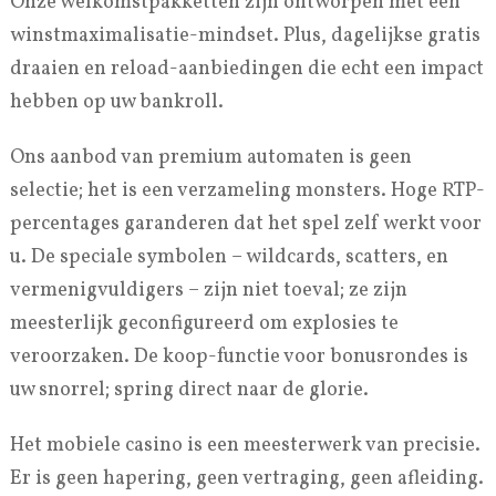
Onze welkomstpakketten zijn ontworpen met een
winstmaximalisatie-mindset. Plus, dagelijkse gratis
draaien en reload-aanbiedingen die echt een impact
hebben op uw bankroll.
Ons aanbod van premium automaten is geen
selectie; het is een verzameling monsters. Hoge RTP-
percentages garanderen dat het spel zelf werkt voor
u. De speciale symbolen – wildcards, scatters, en
vermenigvuldigers – zijn niet toeval; ze zijn
meesterlijk geconfigureerd om explosies te
veroorzaken. De koop-functie voor bonusrondes is
uw snorrel; spring direct naar de glorie.
Het mobiele casino is een meesterwerk van precisie.
Er is geen hapering, geen vertraging, geen afleiding.