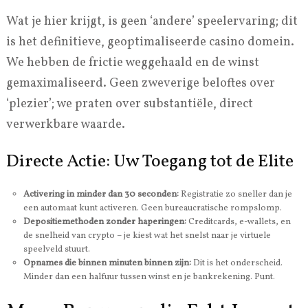
Wat je hier krijgt, is geen ‘andere’ speelervaring; dit
is het definitieve, geoptimaliseerde casino domein.
We hebben de frictie weggehaald en de winst
gemaximaliseerd. Geen zweverige beloftes over
‘plezier’; we praten over substantiële, direct
verwerkbare waarde.
Directe Actie: Uw Toegang tot de Elite
Activering in minder dan 30 seconden:
Registratie zo sneller dan je
een automaat kunt activeren. Geen bureaucratische rompslomp.
Depositiemethoden zonder haperingen:
Creditcards, e-wallets, en
de snelheid van crypto – je kiest wat het snelst naar je virtuele
speelveld stuurt.
Opnames die binnen minuten binnen zijn:
Dit is het onderscheid.
Minder dan een halfuur tussen winst en je bankrekening. Punt.