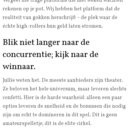
Vergeet die trage platforms die met weken wachten
rekenen op je pot. Wij hebben het platform dat de
realiteit van gokken herschrijft – de plek waar de
échte high-rollers hun geld laten stromen.
Blik niet langer naar de
concurrentie; kijk naar de
winnaar.
Jullie weten het. De meeste aanbieders zijn theater.
Ze beloven het hele universum, maar leveren slechts
confetti. Hier is de harde waarheid: alleen een paar
opties leveren de snelheid en de bonussen die nodig
zijn om echt te domineren in dit spel. Dit is geen
amateurspelletje; dit is de elite cirkel.