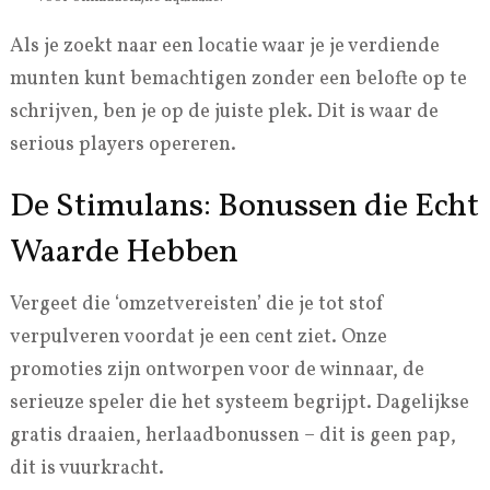
Als je zoekt naar een locatie waar je je verdiende
munten kunt bemachtigen zonder een belofte op te
schrijven, ben je op de juiste plek. Dit is waar de
serious players opereren.
De Stimulans: Bonussen die Echt
Waarde Hebben
Vergeet die ‘omzetvereisten’ die je tot stof
verpulveren voordat je een cent ziet. Onze
promoties zijn ontworpen voor de winnaar, de
serieuze speler die het systeem begrijpt. Dagelijkse
gratis draaien, herlaadbonussen – dit is geen pap,
dit is vuurkracht.