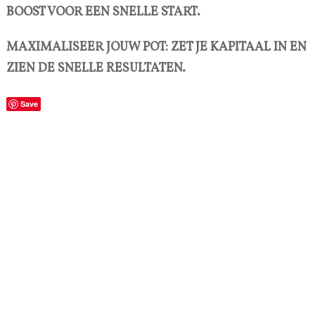
BOOST VOOR EEN SNELLE START.
MAXIMALISEER JOUW POT: ZET JE KAPITAAL IN EN
ZIEN DE SNELLE RESULTATEN.
Save