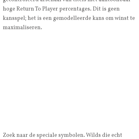
hoge Return To Player percentages. Dit is geen
kansspel; het is een gemodelleerde kans om winst te
maximaliseren.
Zoek naar de speciale symbolen. Wilds die echt