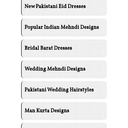
New Pakistani Eid Dresses
Popular Indian Mehndi Designs
Bridal Barat Dresses
Wedding Mehndi Designs
Pakistani Wedding Hairstyles
Man Kurta Designs