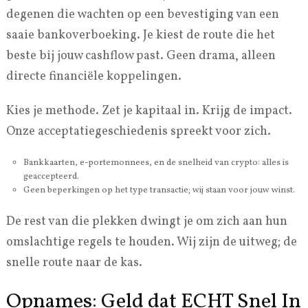
degenen die wachten op een bevestiging van een
saaie bankoverboeking. Je kiest de route die het
beste bij jouw cashflow past. Geen drama, alleen
directe financiële koppelingen.
Kies je methode. Zet je kapitaal in. Krijg de impact.
Onze acceptatiegeschiedenis spreekt voor zich.
Bankkaarten, e-portemonnees, en de snelheid van crypto: alles is
geaccepteerd.
Geen beperkingen op het type transactie; wij staan voor jouw winst.
De rest van die plekken dwingt je om zich aan hun
omslachtige regels te houden. Wij zijn de uitweg; de
snelle route naar de kas.
Opnames: Geld dat ECHT Snel In