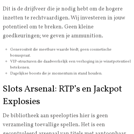
Dit is de drijfveer die je nodig hebt om de hogere
inzetten te rechtvaardigen. Wij investeren in jouw
potentieel om te breken. Geen kleine
goedkeuringen; we geven je ammunition.
Generositeit die meetbare waarde biedt; geen cosmetische
bonuspraat.
VIP-structuren die daadwerkelijk een verhoging in je winstpotentieel
betekenen.
Dagelijkse boosts die je momentum in stand houden.
Slots Arsenal: RTP’s en Jackpot
Explosies
De bibliotheek aan speelopties hier is geen
verzameling toevallige spellen. Het is een
gecontroleerd arsenaal van titels met aantoonbaar