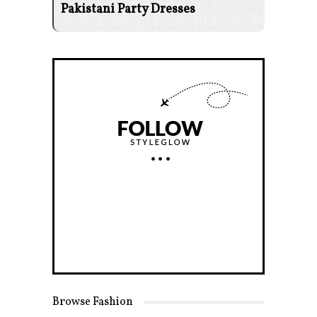
Pakistani Party Dresses
Browse Fashion