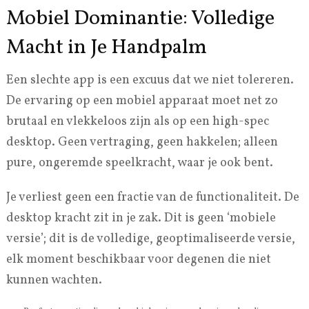
Mobiel Dominantie: Volledige
Macht in Je Handpalm
Een slechte app is een excuus dat we niet tolereren.
De ervaring op een mobiel apparaat moet net zo
brutaal en vlekkeloos zijn als op een high-spec
desktop. Geen vertraging, geen hakkelen; alleen
pure, ongeremde speelkracht, waar je ook bent.
Je verliest geen een fractie van de functionaliteit. De
desktop kracht zit in je zak. Dit is geen ‘mobiele
versie’; dit is de volledige, geoptimaliseerde versie,
elk moment beschikbaar voor degenen die niet
kunnen wachten.