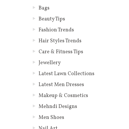
Bags
Beauty Tips
Fashion Trends
Hair Styles Trends
Care & Fitness Tips
Jewellery
Latest Lawn Collections
Latest Men Dresses
Makeup & Cosmetics
Mehndi Designs
Men Shoes
Nail Art