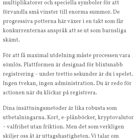
multiplikatorer och speciella symboler för att
förvandla små vinster till enorma summor. De
progressiva potterna här växer i en takt som får
konkurrenternas anspråk att se ut som barnsliga
skämt.
För att få maximal utdelning måste processen vara
sömlös. Plattformen är designad för blixtsnabb
registrering – under trettio sekunder är du i spelet.
Ingen tvekan, ingen administration. Du är redo för
actionen när du klickar på registrera.
Dina insättningsmetoder är lika robusta som
utbetalningarna. Kort, e-plånböcker, kryptovalutor
– valfrihet utan friktion. Men det som verkligen
skiljer oss åt är uttagshastigheten. Vi talar om