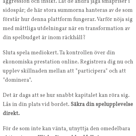
aggression och insikt. Låt de andra jaga småpriser i
sidospår; de här stora summorna hanteras av de som
förstår hur denna plattform fungerar. Varför nöja sig
med måttliga utdelningar när en transformation av
din spelbudget är inom räckhåll?
Sluta spela mediokert. Ta kontrollen över din
ekonomiska prestation online. Registrera dig nu och
upplev skillnaden mellan att *participera* och att
*dominera*.
Det är dags att se hur snabbt kapitalet kan röra sig.
Lås in din plats vid bordet.
Säkra din spelupplevelse
direkt.
För de som inte kan vänta, utnyttja den omedelbara