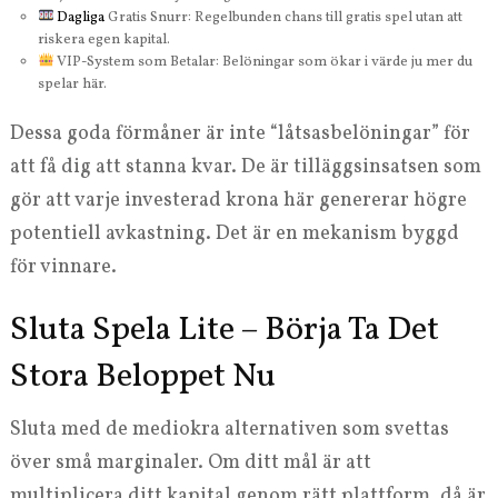
Dagliga
Gratis Snurr: Regelbunden chans till gratis spel utan att
riskera egen kapital.
VIP-System som Betalar: Belöningar som ökar i värde ju mer du
spelar här.
Dessa goda förmåner är inte “låtsasbelöningar” för
att få dig att stanna kvar. De är tilläggsinsatsen som
gör att varje investerad krona här genererar högre
potentiell avkastning. Det är en mekanism byggd
för vinnare.
Sluta Spela Lite – Börja Ta Det
Stora Beloppet Nu
Sluta med de mediokra alternativen som svettas
över små marginaler. Om ditt mål är att
multiplicera ditt kapital genom rätt plattform, då är