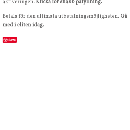
aktiveringen.
Klicka för snabb påfyllning.
Betala för den ultimata utbetalningsmöjligheten.
Gå
med i eliten idag.
Save