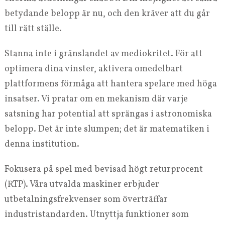
betydande belopp är nu, och den kräver att du går
till rätt ställe.
Stanna inte i gränslandet av mediokritet. För att
optimera dina vinster, aktivera omedelbart
plattformens förmåga att hantera spelare med höga
insatser. Vi pratar om en mekanism där varje
satsning har potential att sprängas i astronomiska
belopp. Det är inte slumpen; det är matematiken i
denna institution.
Fokusera på spel med bevisad högt returprocent
(RTP). Våra utvalda maskiner erbjuder
utbetalningsfrekvenser som överträffar
industristandarden. Utnyttja funktioner som