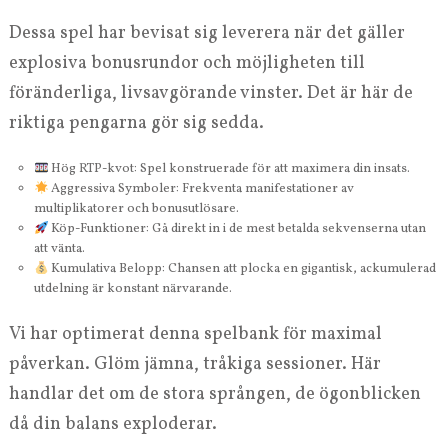
Dessa spel har bevisat sig leverera när det gäller
explosiva bonusrundor och möjligheten till
föränderliga, livsavgörande vinster. Det är här de
riktiga pengarna gör sig sedda.
Hög RTP-kvot: Spel konstruerade för att maximera din insats.
Aggressiva Symboler: Frekventa manifestationer av
multiplikatorer och bonusutlösare.
Köp-Funktioner: Gå direkt in i de mest betalda sekvenserna utan
att vänta.
Kumulativa Belopp: Chansen att plocka en gigantisk, ackumulerad
utdelning är konstant närvarande.
Vi har optimerat denna spelbank för maximal
påverkan. Glöm jämna, tråkiga sessioner. Här
handlar det om de stora sprången, de ögonblicken
då din balans exploderar.