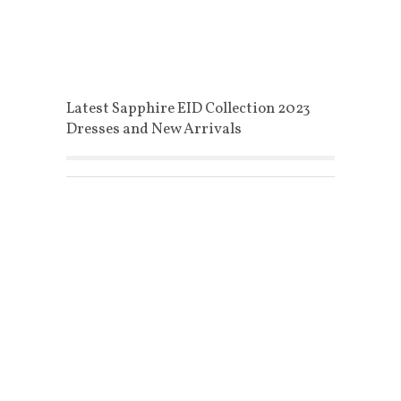
Latest Sapphire EID Collection 2023
Dresses and New Arrivals