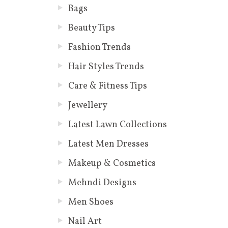
Bags
Beauty Tips
Fashion Trends
Hair Styles Trends
Care & Fitness Tips
Jewellery
Latest Lawn Collections
Latest Men Dresses
Makeup & Cosmetics
Mehndi Designs
Men Shoes
Nail Art