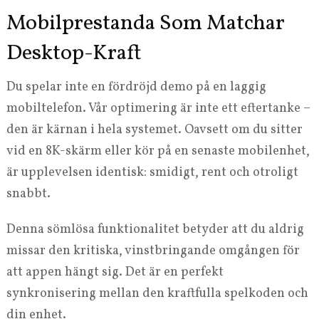
Mobilprestanda Som Matchar
Desktop-Kraft
Du spelar inte en fördröjd demo på en laggig
mobiltelefon. Vår optimering är inte ett eftertanke –
den är kärnan i hela systemet. Oavsett om du sitter
vid en 8K-skärm eller kör på en senaste mobilenhet,
är upplevelsen identisk: smidigt, rent och otroligt
snabbt.
Denna sömlösa funktionalitet betyder att du aldrig
missar den kritiska, vinstbringande omgången för
att appen hängt sig. Det är en perfekt
synkronisering mellan den kraftfulla spelkoden och
din enhet.