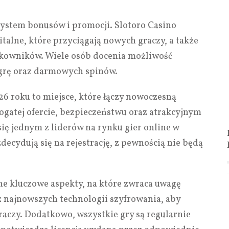
ystem bonusów i promocji. Slotoro Casino
talne, które przyciągają nowych graczy, a także
tkowników. Wiele osób docenia możliwość
grę oraz darmowych spinów.
6 roku to miejsce, które łączy nowoczesną
bogatej ofercie, bezpieczeństwu oraz atrakcyjnym
ię jednym z liderów na rynku gier online w
zdecydują się na rejestrację, z pewnością nie będą
ne kluczowe aspekty, na które zwraca uwagę
z najnowszych technologii szyfrowania, aby
raczy. Dodatkowo, wszystkie gry są regularnie