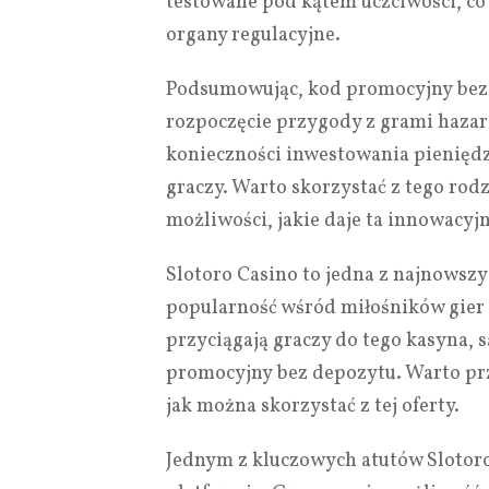
testowane pod kątem uczciwości, co
organy regulacyjne.
Podsumowując, kod promocyjny bez 
rozpoczęcie przygody z grami hazar
konieczności inwestowania pieniędzy
graczy. Warto skorzystać z tego rod
możliwości, jakie daje ta innowacyj
Slotoro Casino to jedna z najnowsz
popularność wśród miłośników gier 
przyciągają graczy do tego kasyna, 
promocyjny bez depozytu. Warto prz
jak można skorzystać z tej oferty.
Jednym z kluczowych atutów Slotoro