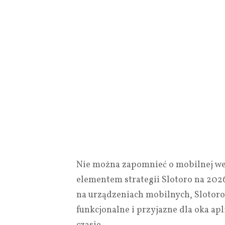
Nie można zapomnieć o mobilnej we
elementem strategii Slotoro na 202
na urządzeniach mobilnych, Slotor
funkcjonalne i przyjazne dla oka ap