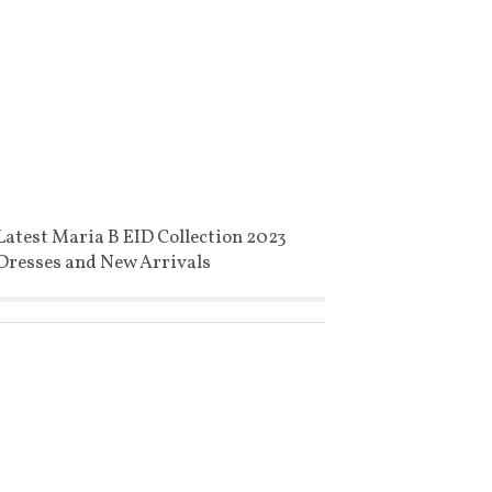
Latest Maria B EID Collection 2023
Dresses and New Arrivals