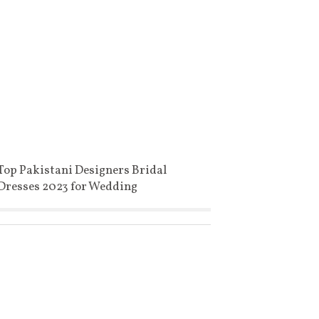
Top Pakistani Designers Bridal
Dresses 2023 for Wedding