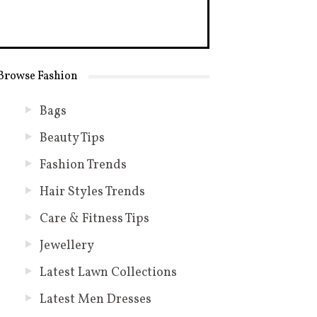
Browse Fashion
Bags
Beauty Tips
Fashion Trends
Hair Styles Trends
Care & Fitness Tips
Jewellery
Latest Lawn Collections
Latest Men Dresses