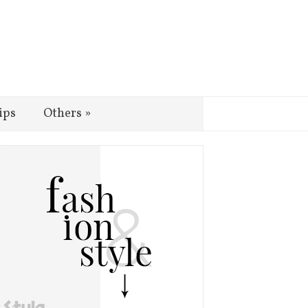
ips
Others
»