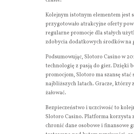
czasie.
Kolejnym istotnym elementem jest s
przygotowało atrakcyjne oferty powi
regularne promocje dla stałych uży
zdobycia dodatkowych środków na 
Podsumowując, Slotoro Casino w 202
technologię z pasją do gier. Dzięki 
promocjom, Slotoro ma szansę stać s
najbliższych latach. Gracze, którzy 
żałować.
Bezpieczeństwo i uczciwość to kolej
Slotoro Casino. Platforma korzysta 
chronić dane osobowe i finansowe g