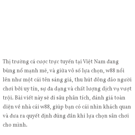
Thị trường cá cược trực tuyến tại Việt Nam đang
bùng nổ mạnh mẽ, và giữa vô số lựa chọn, w88 nổi
lên như một cái tên sáng giá, thu hút đông đảo người
chơi bởi uy tín, sự đa dạng và chất lượng dịch vụ vượt
trội. Bài viết này sẽ đi sâu phân tích, đánh giá toàn
diện về nhà cái w88, giúp bạn có cái nhìn khách quan
và đưa ra quyết định đúng đắn khi lựa chọn sân chơi
cho mình.