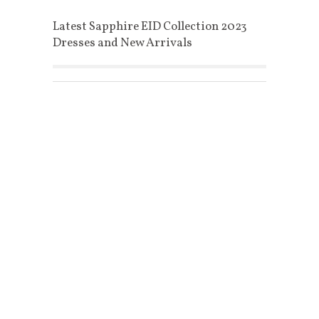
Latest Sapphire EID Collection 2023
Dresses and New Arrivals