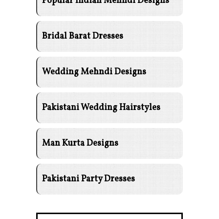
Popular Indian Mehndi Designs
Bridal Barat Dresses
Wedding Mehndi Designs
Pakistani Wedding Hairstyles
Man Kurta Designs
Pakistani Party Dresses