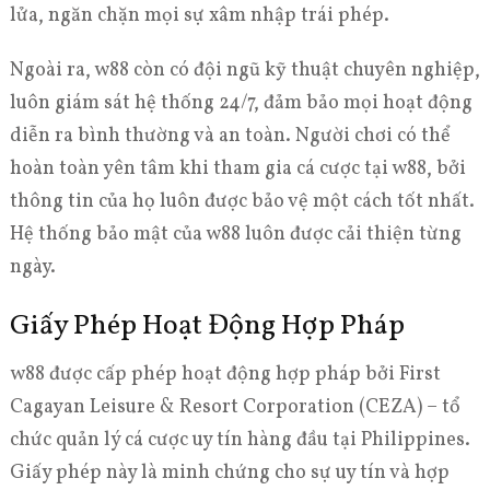
lửa, ngăn chặn mọi sự xâm nhập trái phép.
Ngoài ra, w88 còn có đội ngũ kỹ thuật chuyên nghiệp,
luôn giám sát hệ thống 24/7, đảm bảo mọi hoạt động
diễn ra bình thường và an toàn. Người chơi có thể
hoàn toàn yên tâm khi tham gia cá cược tại w88, bởi
thông tin của họ luôn được bảo vệ một cách tốt nhất.
Hệ thống bảo mật của w88 luôn được cải thiện từng
ngày.
Giấy Phép Hoạt Động Hợp Pháp
w88 được cấp phép hoạt động hợp pháp bởi First
Cagayan Leisure & Resort Corporation (CEZA) – tổ
chức quản lý cá cược uy tín hàng đầu tại Philippines.
Giấy phép này là minh chứng cho sự uy tín và hợp