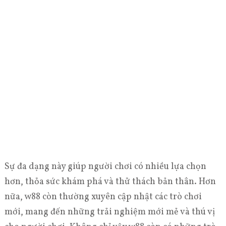
Sự đa dạng này giúp người chơi có nhiều lựa chọn
hơn, thỏa sức khám phá và thử thách bản thân. Hơn
nữa, w88 còn thường xuyên cập nhật các trò chơi
mới, mang đến những trải nghiệm mới mẻ và thú vị