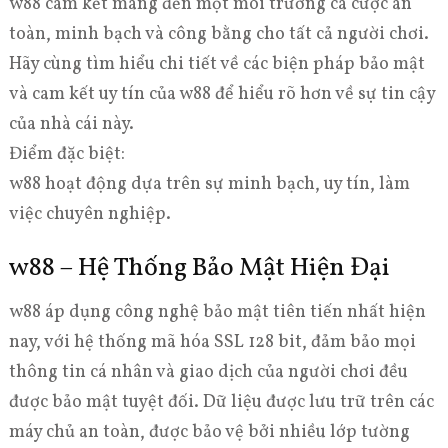
w88 cam kết mang đến một môi trường cá cược an
toàn, minh bạch và công bằng cho tất cả người chơi.
Hãy cùng tìm hiểu chi tiết về các biện pháp bảo mật
và cam kết uy tín của w88 để hiểu rõ hơn về sự tin cậy
của nhà cái này.
Điểm đặc biệt:
w88 hoạt động dựa trên sự minh bạch, uy tín, làm
việc chuyên nghiệp.
w88 – Hệ Thống Bảo Mật Hiện Đại
w88 áp dụng công nghệ bảo mật tiên tiến nhất hiện
nay, với hệ thống mã hóa SSL 128 bit, đảm bảo mọi
thông tin cá nhân và giao dịch của người chơi đều
được bảo mật tuyệt đối. Dữ liệu được lưu trữ trên các
máy chủ an toàn, được bảo vệ bởi nhiều lớp tường