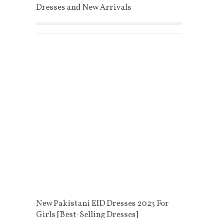
Dresses and New Arrivals
New Pakistani EID Dresses 2023 For
Girls [Best-Selling Dresses]