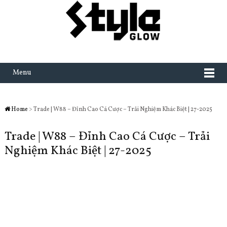
Menu
Home
> Trade | W88 – Đỉnh Cao Cá Cược – Trải Nghiệm Khác Biệt | 27-2025
Trade | W88 – Đỉnh Cao Cá Cược – Trải
Nghiệm Khác Biệt | 27-2025