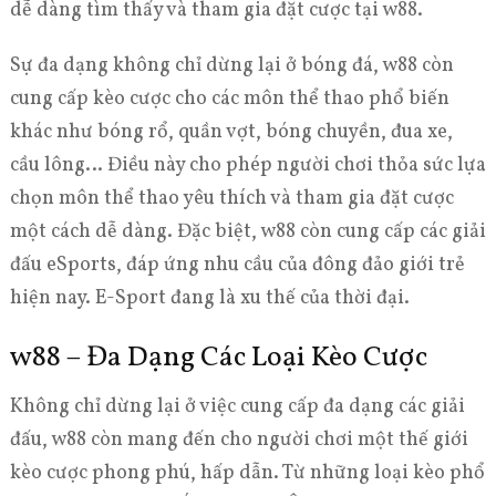
dễ dàng tìm thấy và tham gia đặt cược tại w88.
Sự đa dạng không chỉ dừng lại ở bóng đá, w88 còn
cung cấp kèo cược cho các môn thể thao phổ biến
khác như bóng rổ, quần vợt, bóng chuyền, đua xe,
cầu lông… Điều này cho phép người chơi thỏa sức lựa
chọn môn thể thao yêu thích và tham gia đặt cược
một cách dễ dàng. Đặc biệt, w88 còn cung cấp các giải
đấu eSports, đáp ứng nhu cầu của đông đảo giới trẻ
hiện nay. E-Sport đang là xu thế của thời đại.
w88 – Đa Dạng Các Loại Kèo Cược
Không chỉ dừng lại ở việc cung cấp đa dạng các giải
đấu, w88 còn mang đến cho người chơi một thế giới
kèo cược phong phú, hấp dẫn. Từ những loại kèo phổ