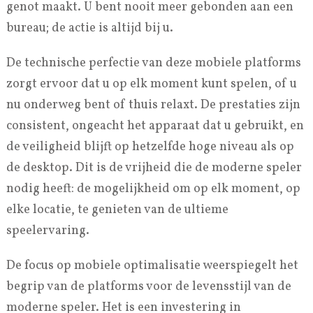
genot maakt. U bent nooit meer gebonden aan een
bureau; de actie is altijd bij u.
De technische perfectie van deze mobiele platforms
zorgt ervoor dat u op elk moment kunt spelen, of u
nu onderweg bent of thuis relaxt. De prestaties zijn
consistent, ongeacht het apparaat dat u gebruikt, en
de veiligheid blijft op hetzelfde hoge niveau als op
de desktop. Dit is de vrijheid die de moderne speler
nodig heeft: de mogelijkheid om op elk moment, op
elke locatie, te genieten van de ultieme
speelervaring.
De focus op mobiele optimalisatie weerspiegelt het
begrip van de platforms voor de levensstijl van de
moderne speler. Het is een investering in