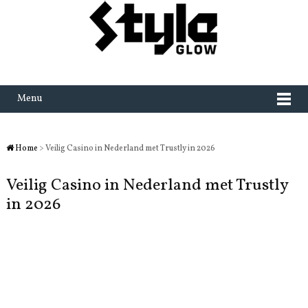
Menu
Home
> Veilig Casino in Nederland met Trustly in 2026
Veilig Casino in Nederland met Trustly
in 2026