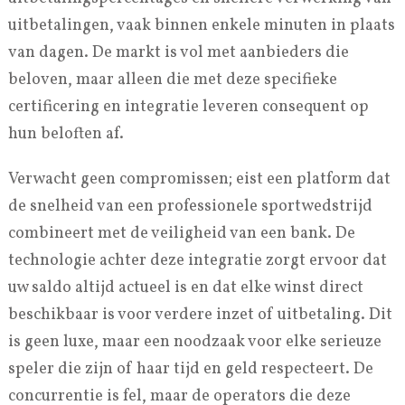
uitbetalingen, vaak binnen enkele minuten in plaats
van dagen. De markt is vol met aanbieders die
beloven, maar alleen die met deze specifieke
certificering en integratie leveren consequent op
hun beloften af.
Verwacht geen compromissen; eist een platform dat
de snelheid van een professionele sportwedstrijd
combineert met de veiligheid van een bank. De
technologie achter deze integratie zorgt ervoor dat
uw saldo altijd actueel is en dat elke winst direct
beschikbaar is voor verdere inzet of uitbetaling. Dit
is geen luxe, maar een noodzaak voor elke serieuze
speler die zijn of haar tijd en geld respecteert. De
concurrentie is fel, maar de operators die deze