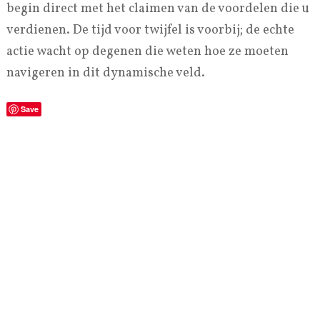
begin direct met het claimen van de voordelen die u
verdienen. De tijd voor twijfel is voorbij; de echte
actie wacht op degenen die weten hoe ze moeten
navigeren in dit dynamische veld.
Save