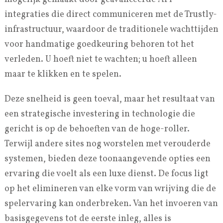
integraties die direct communiceren met de Trustly-
infrastructuur, waardoor de traditionele wachttijden
voor handmatige goedkeuring behoren tot het
verleden. U hoeft niet te wachten; u hoeft alleen
maar te klikken en te spelen.
Deze snelheid is geen toeval, maar het resultaat van
een strategische investering in technologie die
gericht is op de behoeften van de hoge-roller.
Terwijl andere sites nog worstelen met verouderde
systemen, bieden deze toonaangevende opties een
ervaring die voelt als een luxe dienst. De focus ligt
op het elimineren van elke vorm van wrijving die de
spelervaring kan onderbreken. Van het invoeren van
basisgegevens tot de eerste inleg, alles is