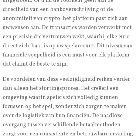
uitgesloten. Of u nu de voorkeur geeft aan de
directheid van een bankoverschrijving of de
anonimiteit van crypto, het platform past zich aan
uw wensen aan. De transacties worden verwerkt met
een precisie die vertrouwen wekt, waarbij elke euro
direct zichtbaar is op uw spelaccount. Dit niveau van
financiële soepelheid is een must voor elk platform
dat claimt de beste te zijn.
De voordelen van deze veelzijdigheid reiken verder
dan alleen het stortingsproces. Het creëert een
omgeving waarin spelers zich volledig kunnen
focussen op het spel, zonder zich zorgen te maken
over de logistiek van hun financiën. De naadloze
overgang tussen verschillende betaalmethoden
zorgt voor een consistente en betrouwbare ervaring,