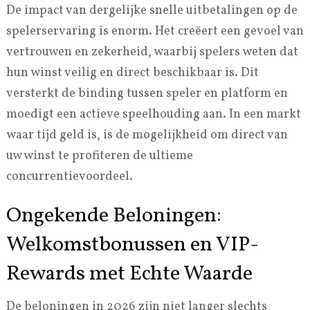
De impact van dergelijke snelle uitbetalingen op de
spelerservaring is enorm. Het creëert een gevoel van
vertrouwen en zekerheid, waarbij spelers weten dat
hun winst veilig en direct beschikbaar is. Dit
versterkt de binding tussen speler en platform en
moedigt een actieve speelhouding aan. In een markt
waar tijd geld is, is de mogelijkheid om direct van
uw winst te profiteren de ultieme
concurrentievoordeel.
Ongekende Beloningen:
Welkomstbonussen en VIP-
Rewards met Echte Waarde
De beloningen in 2026 zijn niet langer slechts