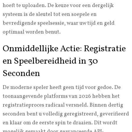
hoeft te uploaden. De keuze voor een dergelijk
systeem is de sleutel tot een soepele en
bevredigende speelsessie, waar uw tijd en geld
optimaal worden benut.
Onmiddellijke Actie: Registratie
en Speelbereidheid in 30
Seconden
De moderne speler heeft geen tijd voor gedoe. De
toonaangevende platforms van 2026 hebben het
registratieproces radicaal versneld. Binnen dertig
seconden bent u volledig geregistreerd, geverifieerd
en klaar om de eerste spin te draaien. Dit wordt
mogelijk gemaakt door geavanceerde API-