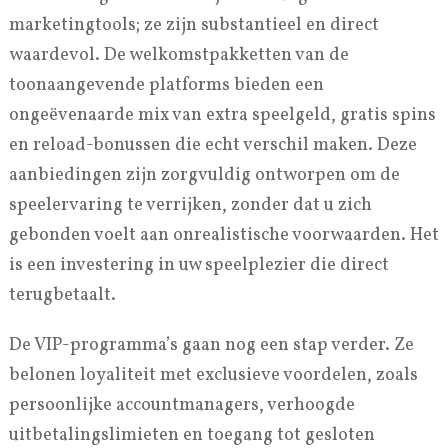
marketingtools; ze zijn substantieel en direct
waardevol. De welkomstpakketten van de
toonaangevende platforms bieden een
ongeëvenaarde mix van extra speelgeld, gratis spins
en reload-bonussen die echt verschil maken. Deze
aanbiedingen zijn zorgvuldig ontworpen om de
speelervaring te verrijken, zonder dat u zich
gebonden voelt aan onrealistische voorwaarden. Het
is een investering in uw speelplezier die direct
terugbetaalt.
De VIP-programma’s gaan nog een stap verder. Ze
belonen loyaliteit met exclusieve voordelen, zoals
persoonlijke accountmanagers, verhoogde
uitbetalingslimieten en toegang tot gesloten