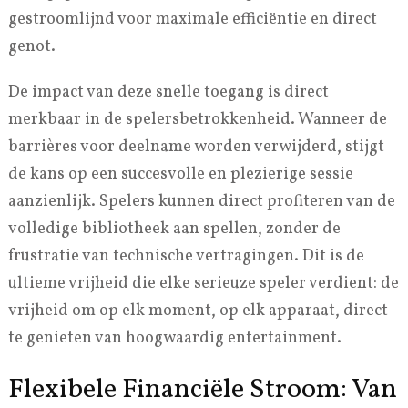
gestroomlijnd voor maximale efficiëntie en direct
genot.
De impact van deze snelle toegang is direct
merkbaar in de spelersbetrokkenheid. Wanneer de
barrières voor deelname worden verwijderd, stijgt
de kans op een succesvolle en plezierige sessie
aanzienlijk. Spelers kunnen direct profiteren van de
volledige bibliotheek aan spellen, zonder de
frustratie van technische vertragingen. Dit is de
ultieme vrijheid die elke serieuze speler verdient: de
vrijheid om op elk moment, op elk apparaat, direct
te genieten van hoogwaardig entertainment.
Flexibele Financiële Stroom: Van