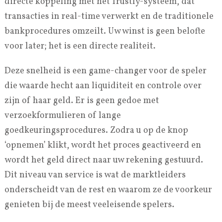
directe koppeling met het Trustly-systeem, dat
transacties in real-time verwerkt en de traditionele
bankprocedures omzeilt. Uw winst is geen belofte
voor later; het is een directe realiteit.
Deze snelheid is een game-changer voor de speler
die waarde hecht aan liquiditeit en controle over
zijn of haar geld. Er is geen gedoe met
verzoekformulieren of lange
goedkeuringsprocedures. Zodra u op de knop
‘opnemen’ klikt, wordt het proces geactiveerd en
wordt het geld direct naar uw rekening gestuurd.
Dit niveau van service is wat de marktleiders
onderscheidt van de rest en waarom ze de voorkeur
genieten bij de meest veeleisende spelers.