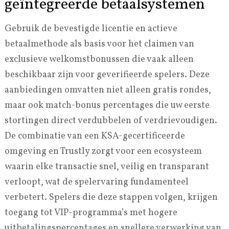
geïntegreerde betaalsystemen
Gebruik de bevestigde licentie en actieve
betaalmethode als basis voor het claimen van
exclusieve welkomstbonussen die vaak alleen
beschikbaar zijn voor geverifieerde spelers. Deze
aanbiedingen omvatten niet alleen gratis rondes,
maar ook match-bonus percentages die uw eerste
stortingen direct verdubbelen of verdrievoudigen.
De combinatie van een KSA-gecertificeerde
omgeving en Trustly zorgt voor een ecosysteem
waarin elke transactie snel, veilig en transparant
verloopt, wat de spelervaring fundamenteel
verbetert. Spelers die deze stappen volgen, krijgen
toegang tot VIP-programma’s met hogere
uitbetalingspercentages en snellere verwerking van