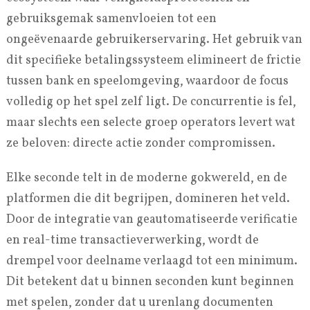
gebruiksgemak samenvloeien tot een
ongeëvenaarde gebruikerservaring. Het gebruik van
dit specifieke betalingssysteem elimineert de frictie
tussen bank en speelomgeving, waardoor de focus
volledig op het spel zelf ligt. De concurrentie is fel,
maar slechts een selecte groep operators levert wat
ze beloven: directe actie zonder compromissen.
Elke seconde telt in de moderne gokwereld, en de
platformen die dit begrijpen, domineren het veld.
Door de integratie van geautomatiseerde verificatie
en real-time transactieverwerking, wordt de
drempel voor deelname verlaagd tot een minimum.
Dit betekent dat u binnen seconden kunt beginnen
met spelen, zonder dat u urenlang documenten