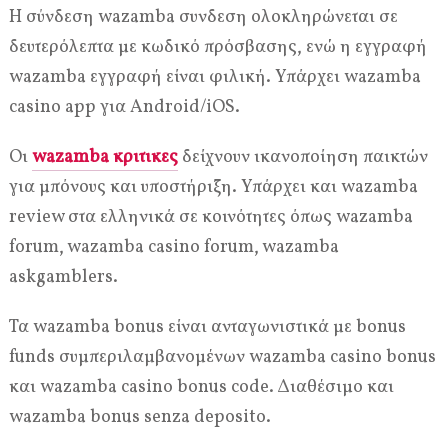
Η σύνδεση wazamba συνδεση ολοκληρώνεται σε
δευτερόλεπτα με κωδικό πρόσβασης, ενώ η εγγραφή
wazamba εγγραφή είναι φιλική. Υπάρχει wazamba
casino app για Android/iOS.
Οι
wazamba κριτικες
δείχνουν ικανοποίηση παικτών
για μπόνους και υποστήριξη. Υπάρχει και wazamba
review στα ελληνικά σε κοινότητες όπως wazamba
forum, wazamba casino forum, wazamba
askgamblers.
Τα wazamba bonus είναι ανταγωνιστικά με bonus
funds συμπεριλαμβανομένων wazamba casino bonus
και wazamba casino bonus code. Διαθέσιμο και
wazamba bonus senza deposito.