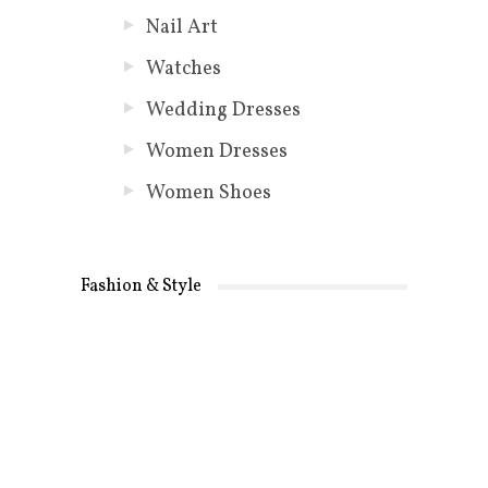
Nail Art
Watches
Wedding Dresses
Women Dresses
Women Shoes
Fashion & Style