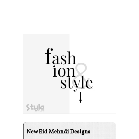
New Eid Mehndi Designs