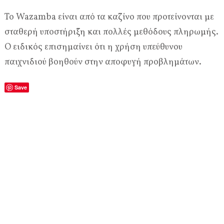
Το Wazamba είναι από τα καζίνο που προτείνονται με
σταθερή υποστήριξη και πολλές μεθόδους πληρωμής.
Ο ειδικός επισημαίνει ότι η χρήση υπεύθυνου
παιχνιδιού βοηθούν στην αποφυγή προβλημάτων.
Save