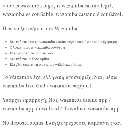
όροι: is wazamba legit, is wazamba casino legit,
wazamba es confiable, wazamba cassino é confiável.
Πώς να ξεκινήσετε στο Wazamba
Ξεκινήστε από το wazamba casino registrace / wazamba εγγραφή
Ολοκληρώστε wazamba συνδεση
Ενεργοποιήστε προσφορά
Ξεκινήστε με free spins
Ελέγξτε πολιτική wazamba withdrawal time
Το Wazamba έχει ελληνική υποστήριξη; Ναι, μέσω
wazamba live chat / wazamba support
Υπάρχει εφαρμογή; Ναι, wazamba casino app /
wazamba app download / download wazamba app
No deposit bonus; Ελέγξτε τρέχουσες καμπάνιες και