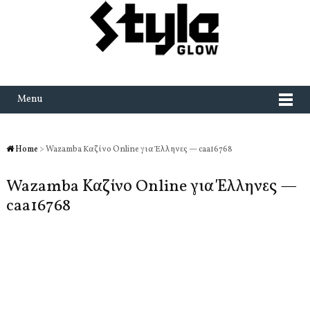
Menu
Home
> Wazamba Καζίνο Online για Έλληνες — caa16768
Wazamba Καζίνο Online για Έλληνες —
caa16768