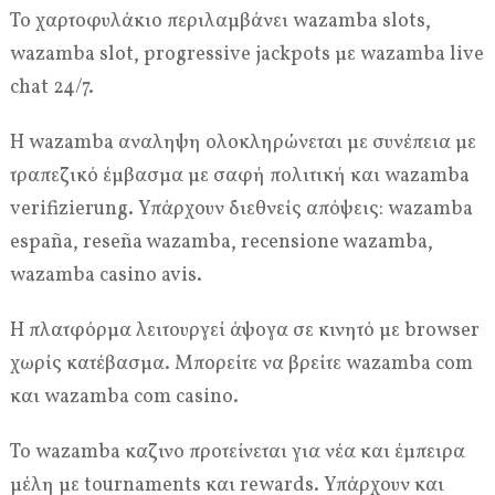
Το χαρτοφυλάκιο περιλαμβάνει wazamba slots,
wazamba slot, progressive jackpots με wazamba live
chat 24/7.
Η wazamba αναληψη ολοκληρώνεται με συνέπεια με
τραπεζικό έμβασμα με σαφή πολιτική και wazamba
verifizierung. Υπάρχουν διεθνείς απόψεις: wazamba
españa, reseña wazamba, recensione wazamba,
wazamba casino avis.
Η πλατφόρμα λειτουργεί άψογα σε κινητό με browser
χωρίς κατέβασμα. Μπορείτε να βρείτε wazamba com
και wazamba com casino.
Το wazamba καζινο προτείνεται για νέα και έμπειρα
μέλη με tournaments και rewards. Υπάρχουν και