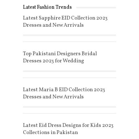
Latest Fashion Trends
Latest Sapphire EID Collection 2023
Dresses and New Arrivals
Top Pakistani Designers Bridal
Dresses 2023 for Wedding
Latest Maria B EID Collection 2023
Dresses and New Arrivals
Latest Eid Dress Designs for Kids 2023
Collections in Pakistan