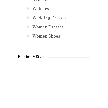
Watches
Wedding Dresses
Women Dresses
Women Shoes
Fashion & Style