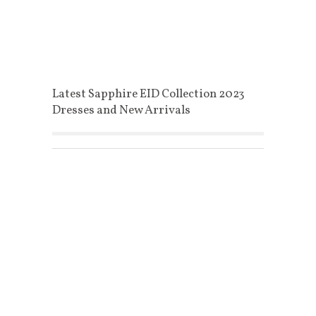
Latest Sapphire EID Collection 2023
Dresses and New Arrivals