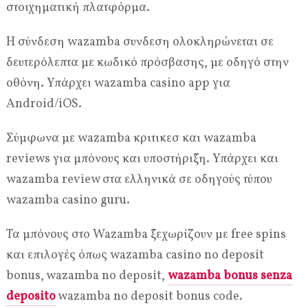
στοιχηματική πλατφόρμα.
Η σύνδεση wazamba συνδεση ολοκληρώνεται σε
δευτερόλεπτα με κωδικό πρόσβασης, με οδηγό στην
οθόνη. Υπάρχει wazamba casino app για
Android/iOS.
Σύμφωνα με wazamba κριτικεσ και wazamba
reviews για μπόνους και υποστήριξη. Υπάρχει και
wazamba review στα ελληνικά σε οδηγούς τύπου
wazamba casino guru.
Τα μπόνους στο Wazamba ξεχωρίζουν με free spins
και επιλογές όπως wazamba casino no deposit
bonus, wazamba no deposit,
wazamba bonus senza
deposito
wazamba no deposit bonus code.