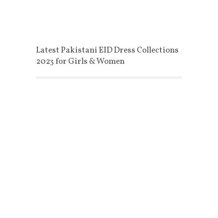
Latest Pakistani EID Dress Collections
2023 for Girls & Women