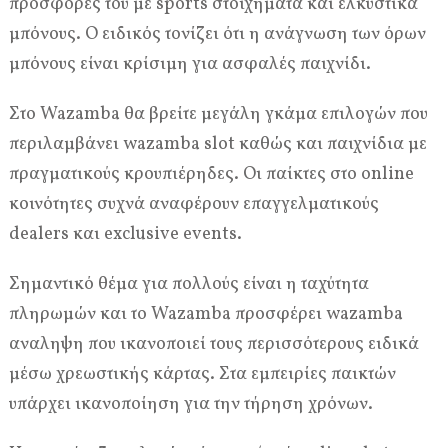
προσφορές του με sports στοιχήματα και ελκυστικά
μπόνους. Ο ειδικός τονίζει ότι η ανάγνωση των όρων
μπόνους είναι κρίσιμη για ασφαλές παιχνίδι.
Στο Wazamba θα βρείτε μεγάλη γκάμα επιλογών που
περιλαμβάνει wazamba slot καθώς και παιχνίδια με
πραγματικούς κρουπιέρηδες. Οι παίκτες στο online
κοινότητες συχνά αναφέρουν επαγγελματικούς
dealers και exclusive events.
Σημαντικό θέμα για πολλούς είναι η ταχύτητα
πληρωμών και το Wazamba προσφέρει wazamba
αναληψη που ικανοποιεί τους περισσότερους ειδικά
μέσω χρεωστικής κάρτας. Στα εμπειρίες παικτών
υπάρχει ικανοποίηση για την τήρηση χρόνων.