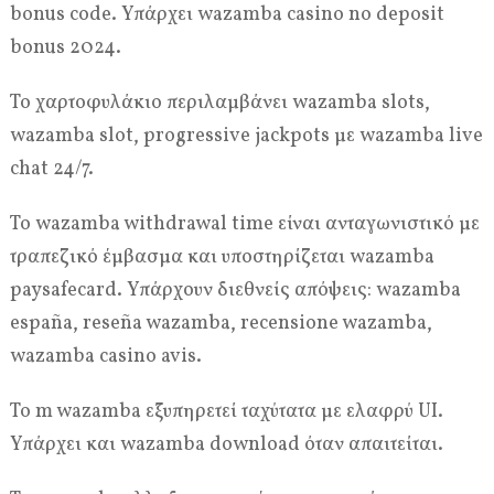
bonus code. Υπάρχει wazamba casino no deposit
bonus 2024.
Το χαρτοφυλάκιο περιλαμβάνει wazamba slots,
wazamba slot, progressive jackpots με wazamba live
chat 24/7.
Το wazamba withdrawal time είναι ανταγωνιστικό με
τραπεζικό έμβασμα και υποστηρίζεται wazamba
paysafecard. Υπάρχουν διεθνείς απόψεις: wazamba
españa, reseña wazamba, recensione wazamba,
wazamba casino avis.
Το m wazamba εξυπηρετεί ταχύτατα με ελαφρύ UI.
Υπάρχει και wazamba download όταν απαιτείται.