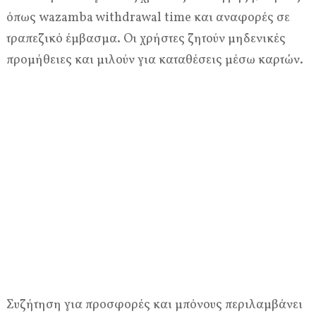
όπως wazamba withdrawal time και αναφορές σε
τραπεζικό έμβασμα. Οι χρήστες ζητούν μηδενικές
προμήθειες και μιλούν για καταθέσεις μέσω καρτών.
Συζήτηση για προσφορές και μπόνους περιλαμβάνει