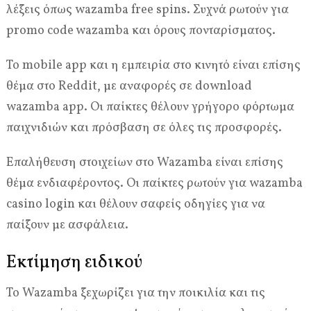
λέξεις όπως wazamba free spins. Συχνά ρωτούν για
promo code wazamba και όρους πονταρίσματος.
Το mobile app και η εμπειρία στο κινητό είναι επίσης
θέμα στο Reddit, με αναφορές σε download
wazamba app. Οι παίκτες θέλουν γρήγορο φόρτωμα
παιχνιδιών και πρόσβαση σε όλες τις προσφορές.
Επαλήθευση στοιχείων στο Wazamba είναι επίσης
θέμα ενδιαφέροντος. Οι παίκτες ρωτούν για wazamba
casino login και θέλουν σαφείς οδηγίες για να
παίξουν με ασφάλεια.
Εκτίμηση ειδικού
Το Wazamba ξεχωρίζει για την ποικιλία και τις