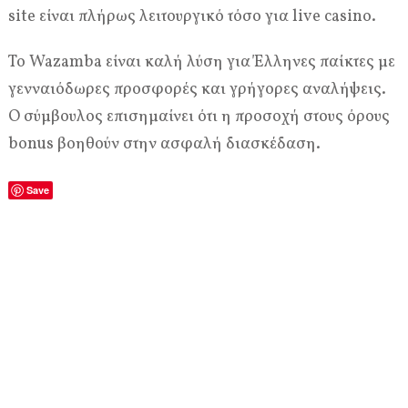
site είναι πλήρως λειτουργικό τόσο για live casino.
Το Wazamba είναι καλή λύση για Έλληνες παίκτες με
γενναιόδωρες προσφορές και γρήγορες αναλήψεις.
Ο σύμβουλος επισημαίνει ότι η προσοχή στους όρους
bonus βοηθούν στην ασφαλή διασκέδαση.
Save