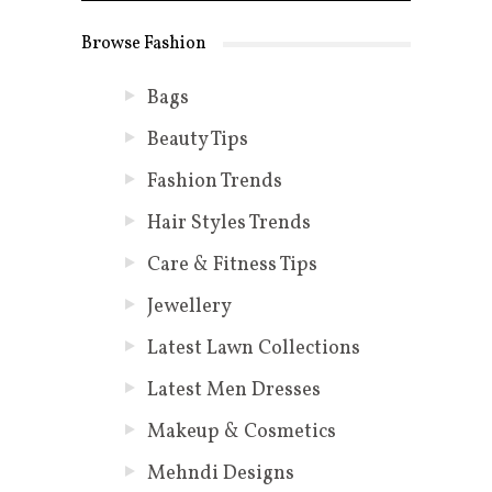
Browse Fashion
Bags
Beauty Tips
Fashion Trends
Hair Styles Trends
Care & Fitness Tips
Jewellery
Latest Lawn Collections
Latest Men Dresses
Makeup & Cosmetics
Mehndi Designs